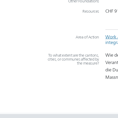
Other Foundations
CHF 9
Resources
Work a
Area of Action
integr
Wie de
To what extent are the cantons,
cities, or communes affected by
Verant
the measure?
die Du
Massn