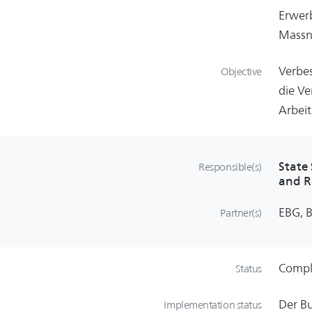
Erwerb
Massna
Verbe
Objective
die V
Arbeit
State
Responsible(s)
and R
EBG, B
Partner(s)
Compl
Status
Der Bu
Implementation status