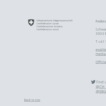
Federa
Schwar
3003 
T +41 
egali
media
Offici
Find 
@CH_E
@EBG
Back to top