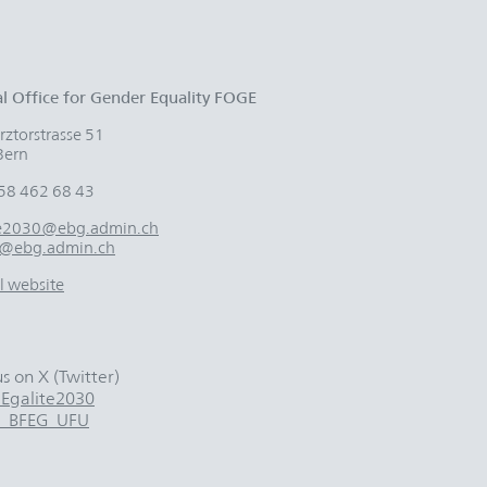
l Office for Gender Equality FOGE
ztorstrasse 51
Bern
58 462 68 43
te2030@ebg.admin.ch
@ebg.admin.ch
al website
us on X (Twitter)
galite2030
_BFEG_UFU