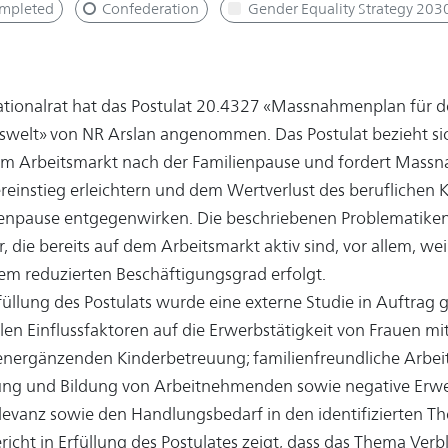
mpleted
Confederation
Gender Equality Strategy 203
tionalrat hat das Postulat 20.4327 «Massnahmenplan für d
swelt» von NR Arslan angenommen. Das Postulat bezieht sic
em Arbeitsmarkt nach der Familienpause und fordert Massn
reinstieg erleichtern und dem Wertverlust des berufliche
ienpause entgegenwirken. Die beschriebenen Problematiken
, die bereits auf dem Arbeitsmarkt aktiv sind, vor allem, wei
em reduzierten Beschäftigungsgrad erfolgt.
füllung des Postulats wurde eine externe Studie in Auftrag g
len Einflussfaktoren auf die Erwerbstätigkeit von Frauen mi
energänzenden Kinderbetreuung; familienfreundliche Arbeit
ung und Bildung von Arbeitnehmenden sowie negative Erwe
levanz sowie den Handlungsbedarf in den identifizierten T
richt in Erfüllung des Postulates zeigt, dass das Thema Verb