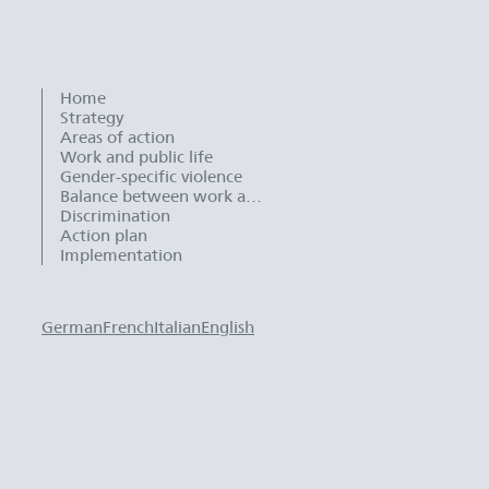
Home
Strategy
Areas of action
Work and public life
Gender-specific violence
Balance between work and family life
Discrimination
Action plan
Implementation
German
French
Italian
English