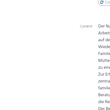
Co
Der Na
Content
Arbeit
auf d
Wiede
Famil
Mütter
zu ein
Zur Er
zentra
famili
Berat
die Re
Der Be