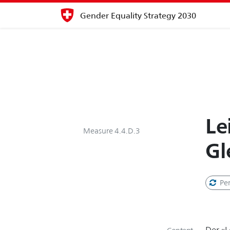
Gender Equality Strategy 2030
Le
Measure 4.4.D.3
Gl
Pe
Der «L