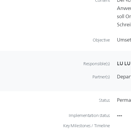
Content
Anwen
soll O
Schrei
Umset
Objective
LU LU
Responsible(s)
Depar
Partner(s)
Perma
Status
---
Implementation status
Key Milestones / Timeline