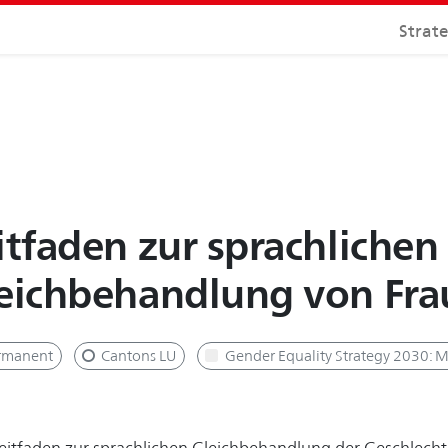
Strat
itfaden zur sprachlichen
eichbehandlung von Fr
rmanent
Cantons LU
Gender Equality Strategy 2030: 
eitfaden zur sprachlichen Gleichbehandlung der Geschlechte