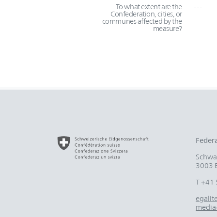
---
To what extent are the
Confederation, cities, or
communes affected by the
measure?
Federa
Schwar
3003 
T +41 
egali
media