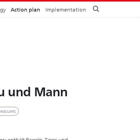
egy
Action plan
Implementation
au und Mann
Measures
r» enthält Regeln, Tipps und