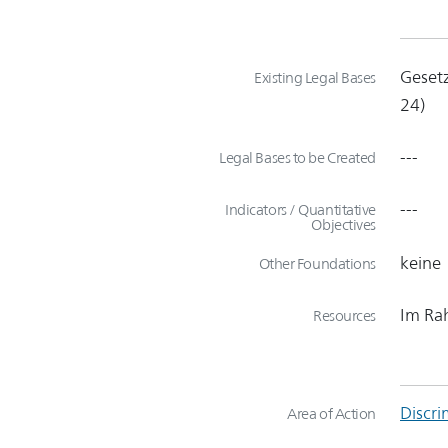
Gesetz
Existing Legal Bases
24)
---
Legal Bases to be Created
---
Indicators / Quantitative
Objectives
keine
Other Foundations
Im Ra
Resources
Discri
Area of Action