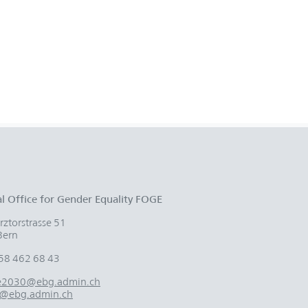
l Office for Gender Equality FOGE
ztorstrasse 51
Bern
58 462 68 43
te2030@ebg.admin.ch
@ebg.admin.ch