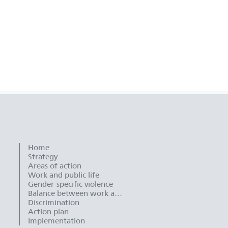
Home
Strategy
Areas of action
Work and public life
Gender-specific violence
Balance between work and family life
Discrimination
Action plan
Implementation