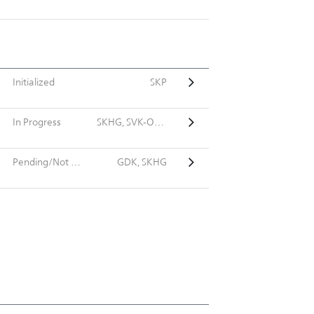
Initialized
SKP
In Progress
SKHG, SVK-OHG
Pending/Not Implemented
GDK, SKHG