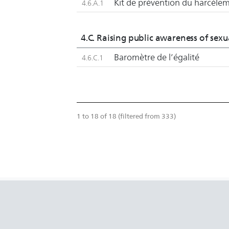
Kit de prévention du harcèlem
4.6.A.1
4.C. Raising public awareness of sex
Baromètre de l’égalité
4.6.C.1
1 to 18 of 18 (filtered from 333)