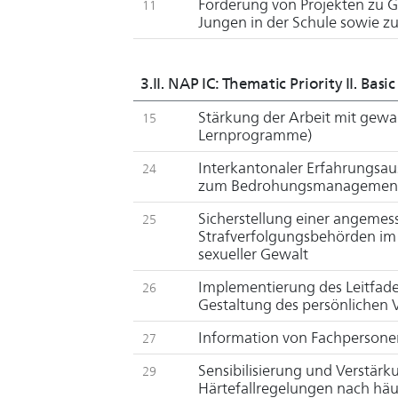
Förderung von Projekten zu G
11
Jungen in der Schule sowie zu
3.II. NAP IC: Thematic Priority II. Ba
Stärkung der Arbeit mit gew
15
Lernprogramme)
Interkantonaler Erfahrungsa
24
zum Bedrohungsmanagemen
Sicherstellung einer angemes
25
Strafverfolgungsbehörden im
sexueller Gewalt
Implementierung des Leitfade
26
Gestaltung des persönlichen V
Information von Fachpersone
27
Sensibilisierung und Verstär
29
Härtefallregelungen nach hä