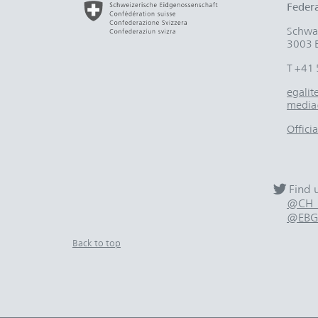
Federa
Schwar
3003 
T +41 
egali
media
Offici
Find 
@CH_E
@EBG
Back to top