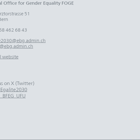
l Office for Gender Equality FOGE
ztorstrasse 51
Bern
58 462 68 43
te2030@ebg.admin.ch
@ebg.admin.ch
al website
us on X (Twitter)
galite2030
_BFEG_UFU