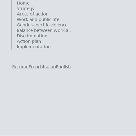
Home
Strategy
Areas of action
Work and public life
Gender-specific violence
Balance between work and family life
Discrimination
Action plan
Implementation
German
French
Italian
English