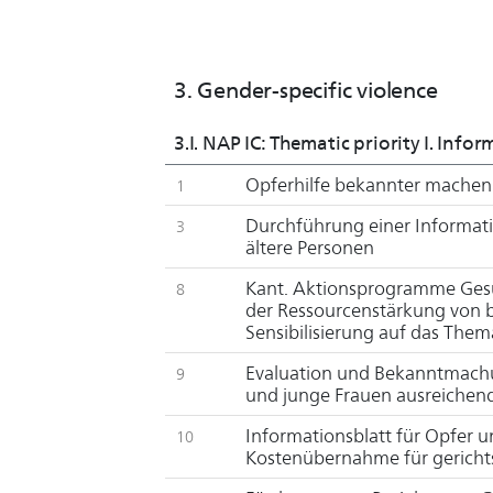
The Co
Gender
3. Gender-specific violence
proces
‘discr
3.I. NAP IC: Thematic priority I. Inf
Opferhilfe bekannter mache
1
With r
govern
Durchführung einer Informat
3
ältere Personen
implem
which 
Kant. Aktionsprogramme Ges
8
der Ressourcenstärkung von 
Sensibilisierung auf das Th
Infor
Evaluation und Bekanntmach
9
und junge Frauen ausreichen
Informationsblatt für Opfer 
10
Kostenübernahme für gericht