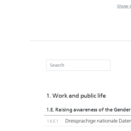
In add
measu
The ‘g
44 mea
Conven
Measur
the fe
by Par
period
1. Work and public life
As the
part o
1.E. Raising awareness of the Gender
Dreisprachige nationale Date
1.6.E.1
Coope