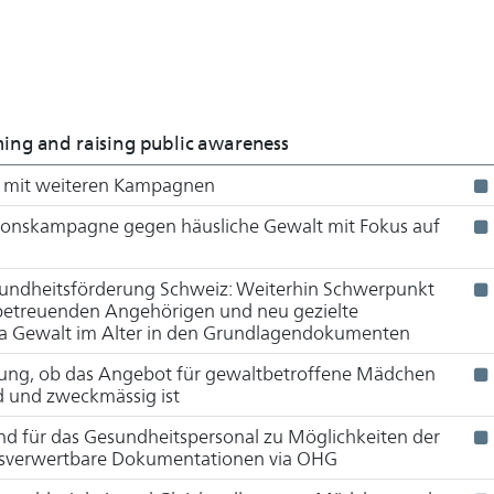
nfederation invited all the cantons to include their own c
 Equality Strategy 2030 action plan. Communes and cities h
s. This concerns the areas of action ‘working and public life
imination’.
orming and raising public awareness
n mit weiteren Kampagnen
egard to the ‘gender-specific violence’ area of action, colla
ment is taking place within the framework of the 2022-202
ionskampagne gegen häusliche Gewalt mit Fokus auf
entation of the Istanbul Convention (NAP IC) and the road
are two of the measures in the action plan of the Gender E
undheitsförderung Schweiz: Weiterhin Schwerpunkt
betreuenden Angehörigen und neu gezielte
ema Gewalt im Alter in den Grundlagendokumenten
mation on measures and implementation status is provide
ung, ob das Angebot für gewaltbetroffene Mädchen
d und zweckmässig ist
und für das Gesundheitspersonal zu Möglichkeiten der
sverwert­bare Dokumentationen via OHG