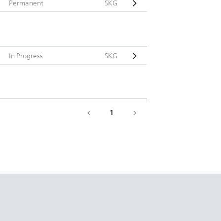
Permanent
SKG
In Progress
SKG
1